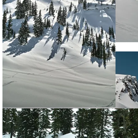
Eine wunderschöne, aber sehr heikle Stelle –
die obenliegende Wechte ist min. 10m tief
Die Riesenwechte aus der Nähe
Unser Spuren im riesigen Spielplatz …