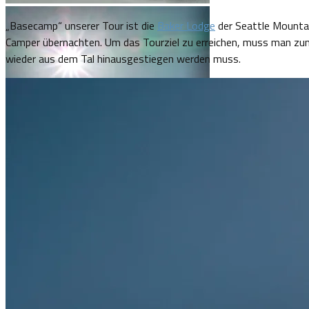
Die, noch, unberührten Hänge
„Basecamp“ unserer Tour ist die
Baker Lodge
der Seattle Mountai
Camper übernachten. Um das Tourziel zu erreichen, muss man zunä
wieder aus dem Tal hinausgestiegen werden muss.