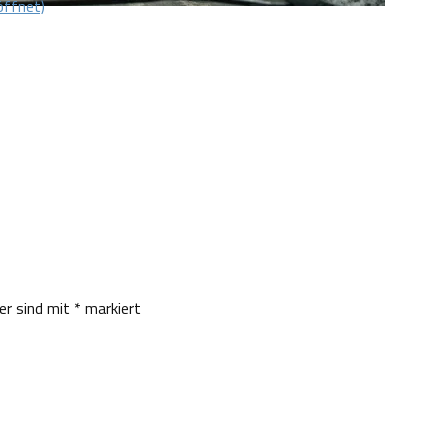
öffnet)
der sind mit
*
markiert