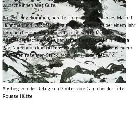
wünsche ihnen alles Gute.
Am Zelt angekommen, bereite ich mir ein dehydriertes Mal mit
Hühnchen und Kartoffelbrei zu. Ich habe es seit über einem Jahr
für einen besonderen Moment aufbewahrt, da es das
Abschiedsgeschenk eines iranischen Bergfreundes in Kanada
war. Nun endlich kann ich das Wunder genießen, wie aus einem
trockenen faserigen Stück „Holz“ ein Hühnerfilet wird.
Abstieg von der Refuge du Goûter zum Camp bei der Tête
Rousse Hütte