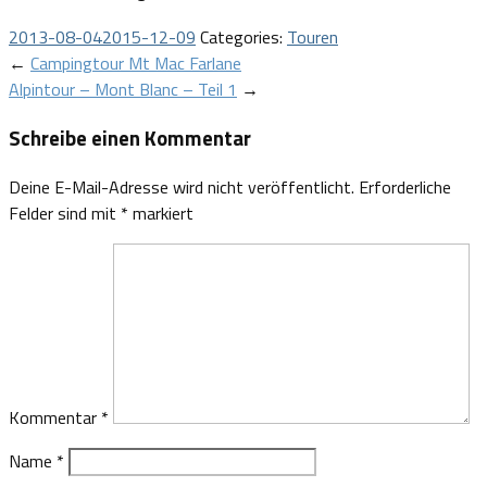
2013-08-04
2015-12-09
Categories:
Touren
Post
←
Campingtour Mt Mac Farlane
Alpintour – Mont Blanc – Teil 1
→
navigation
Schreibe einen Kommentar
Deine E-Mail-Adresse wird nicht veröffentlicht.
Erforderliche
Felder sind mit
*
markiert
Kommentar
*
Name
*