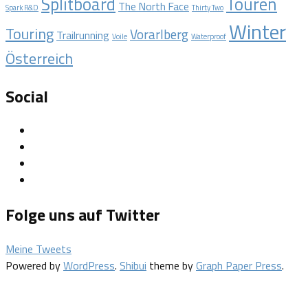
Splitboard
Touren
The North Face
Spark R&D
Thirty Two
Winter
Touring
Vorarlberg
Trailrunning
Voile
Waterproof
Österreich
Social
Profil
von
Profil
BackcountryXperience
von
Profil
auf
BC_Xperience
von
Profil
Facebook
auf
backcountry_xperience
von
Folge uns auf Twitter
anzeigen
Twitter
auf
Backcountryxperience
anzeigen
Instagram
auf
anzeigen
Vimeo
Meine Tweets
anzeigen
Powered by
WordPress
.
Shibui
theme by
Graph Paper Press
.