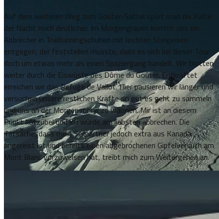
Auf dem weiteren Weg zum Goûter-Sattel spürt man die Kälte
der Nacht noch deutlicher. Im Morgengrauen kommt uns ein
Abbrecher in Trailrunningschuhen mit leichten Steigeisen
entgegen, der feststellen musste, dass es sich bei dieser Tour
doch um etwas mehr als einen Spaziergang handelt. Wir trotten
weiter durch die Eiswüste des Dôme du Goûter. Entkräftet
erreichen wir das Refuge de Vallot. Hier pausieren wir länger und
versuchen unsere restlichen Kräfte so gut es geht zu sammeln
und uns an der Morgensonne zu wärmen. Mir ist an diesem
Punkt kotzübel und ich würde am liebsten abbrechen. Die
Tatsache, dass mein Seilpartner jedoch extra aus Kanada
angereist ist und bereits einen abgebrochenen Gipfelversuch am
Mont Blanc vorzuweisen hat, treibt mich zum Weitergehen an.
Der Gipfel scheint so nah hinter dem Bivouac Vallot