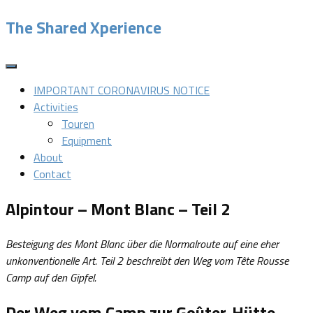
Skip
The Shared Xperience
to
content
IMPORTANT CORONAVIRUS NOTICE
Activities
Touren
Equipment
About
Contact
Alpintour – Mont Blanc – Teil 2
Besteigung des Mont Blanc über die Normalroute auf eine eher
unkonventionelle Art. Teil 2 beschreibt den Weg vom Tête Rousse
Camp auf den Gipfel.
Der Weg vom Camp zur Goûter-Hütte