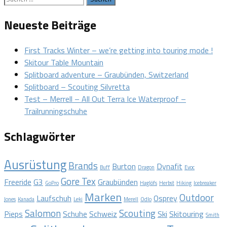
nach:
Neueste Beiträge
First Tracks Winter – we’re getting into touring mode !
Skitour Table Mountain
Splitboard adventure – Graubünden, Switzerland
Splitboard – Scouting Silvretta
Test – Merrell – All Out Terra Ice Waterproof –
Trailrunningschuhe
Schlagwörter
Ausrüstung
Brands
Burton
Dynafit
Buff
Dragon
Evoc
Gore Tex
Freeride
G3
Graubünden
GoPro
Haglöfs
Herbst
Hiking
Icebreaker
Marken
Outdoor
Laufschuh
Osprey
Jones
Kanada
Leki
Merell
Odlo
Salomon
Scouting
Pieps
Schuhe
Schweiz
Ski
Skitouring
Smith